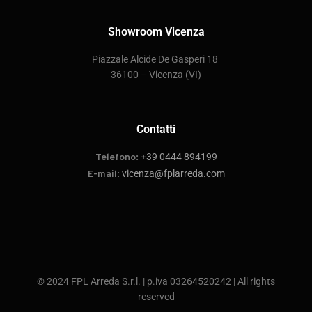
Showroom Vicenza
P
iazzale Alcide De Gasperi 18
36100 – Vicenza
(VI)
Contatti
+39 0444 894199
Telefono:
vicenza@fplarreda.com
E-mail:
© 2024 FPL Arreda S.r.l. |
p.iva 03264520242
| All rights
reserved