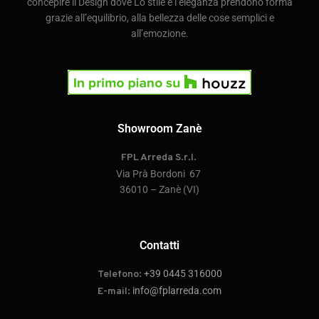
concepire il Design dove Lo stile e l’eleganza prendono forma
grazie all’equilibrio, alla bellezza delle cose semplici e
all’emozione.
Showroom Zanè
FPL Arreda S.r.l.
Via Prà Bordoni 67
36010 – Zanè (VI)
Contatti
+39 0445 316000
Telefono:
info@fplarreda.com
E-mail: