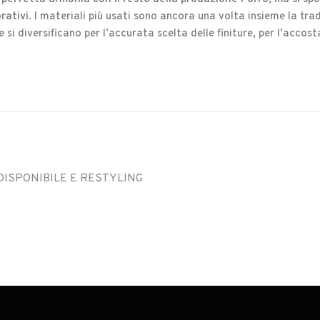
orativi
. I materiali più usati sono ancora una volta insieme la tr
ee si diversificano per l’accurata scelta delle finiture, per l’acco
 DISPONIBILE E RESTYLING