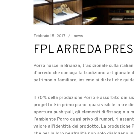
Febbraio 15, 2017
news
FPL ARREDA PRES
Porro
nasce in Brianza, tradizionale culla italian
d’arredo che coniuga la
tradizione artigianale
d
patrimonio familiare, insieme ai diktat che guid
Il 70% della produzione Porro è assorbito dai si
progetto è in primo piano, quasi visibile in tre 
apertura push-pull, gli elementi di fissaggio a 
l’ambiente Porro quasi privo di rumori, rilassan
valore all’identità del prodotto. La produzione 
che per la loro neutralità non solo dialogano in