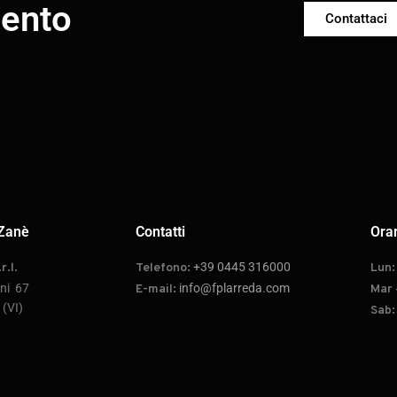
mento
Contattaci
Zanè
Contatti
Orar
+39 0445 316000
r.l.
Telefono:
Lun
oni 67
info@fplarreda.com
E-mail:
Mar 
(VI)
Sab