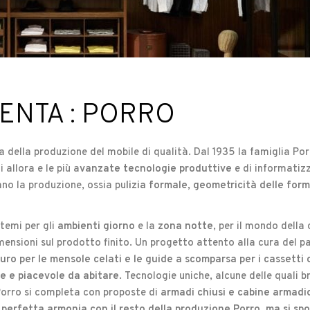
ENTA : PORRO
a della produzione del mobile di qualità. Dal 1935 la famiglia Por
i allora e le più a
vanzate tecnologie produttive
e di informatiz
ano la produzione, ossia pu
lizia formale, geometricità delle form
stemi per gli
ambienti giorno
e la
zona notte
, per il mondo della c
dimensioni sul prodotto finito. Un progetto attento alla cura del p
muro per le mensole celati e le guide a scomparsa per i cassetti
te e piacevole da abitare
. Tecnologie uniche, alcune delle quali 
Porro si completa con proposte di
armadi chiusi e cabine armadio, 
 perfetta armonia con il resto della produzione Porro, ma si spo