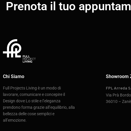
Prenota il tuo appunta
Chi Siamo
Showroom 
Full Projects Living è un modo di
FPL Arreda S.
lavorare, comunicare e concepire il
Via Prà Bord
Design dove Lo stile e l’eleganza
36010 – Zanè 
prendono forma grazie all’equilibrio, alla
bellezza delle cose semplici e
all’emozione.