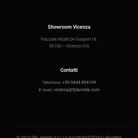
Showroom Vicenza
P
iazzale Alcide De Gasperi 18
36100 – Vicenza
(VI)
Contatti
+39 0444 894199
Telefono:
vicenza@fplarreda.com
E-mail:
© 2024 FPL Arreda S.r.l. |
p.iva 03264520242
| All rights